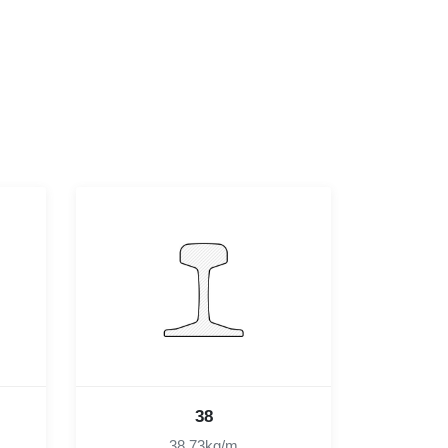
38
38.73kg/m