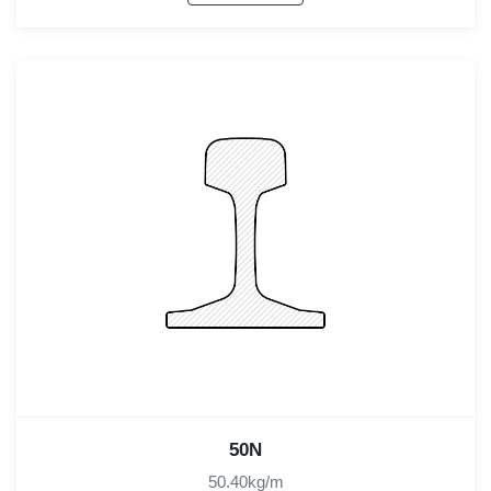
50N
50.40kg/m